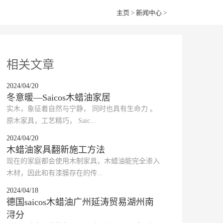
主页
>
新闻中心
>
相关文章
2024/04/20
冬意暖—Saicos木蜡油家居
​实木，象征着自然与宁静， 同时也具有生命力 。
原木家具，工艺精巧， Saic...
2024/04/20
木蜡油家具翻新施工方法
​现在的家庭都会使用木制家具，木蜡油能完全渗入
木材，因此和有漆膜存在的传...
2024/04/18
德国saicos木蜡油广州延涛贸易湖州南
浔分