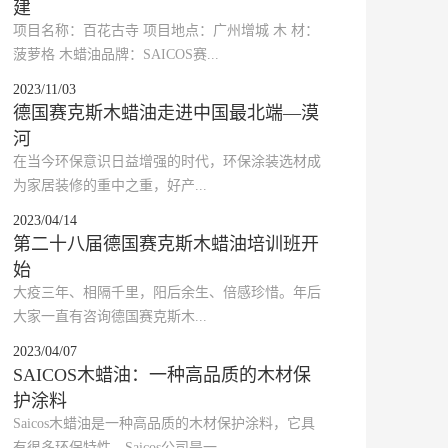
建
​项目名称：百花古寺 项目地点：广州增城 木 材：
菠萝格 木蜡油品牌：SAICOS赛...
2023/11/03
德国赛克斯木蜡油走进中国最北端—漠
河
​在当今环保意识日益增强的时代，环保涂装选材成
为家居装修的重中之重，好产...
2023/04/14
第二十八届德国赛克斯木蜡油培训班开
始
​大疫三年、相隔千里，阳后余生、倍感珍惜。年后
大家一直有咨询德国赛克斯木...
2023/04/07
SAICOS木蜡油：一种高品质的木材保
护涂料
​Saicos木蜡油是一种高品质的木材保护涂料，它具
有很多环保特性。Saicos公司是一...