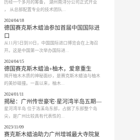
​历经一个多月的筹备， 湖州南浔分公司正式开业
， 从总部配置专业的技术团队...
2024/04/18
德国赛克斯木蜡油参加首届中国国际进
口
​从11月5日到10日，中国国际进口博览会在上海召
开。这是中国第一次举办国际进...
2024/04/15
德国赛克斯木蜡油+柚木，爱意重生
​揭开柚木木质的神秘面纱，是赛克斯木蜡油与柚木
的美妙碰撞。一直以来，柚木...
2024/01/11
揭秘：广州传世豪宅·星河湾半岛五期—
​星河湾半岛 位于洛溪岛东部，占据了东部整个岛
尖，是广州比较具有代表性的...
2023/11/09
赛克斯木蜡油助力广州增城最大寺院复