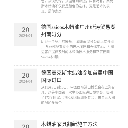
色，从浅到深，从温馨到热烈，应有尽有。赛克
斯木蜡油不仅仅是颜色的选择，更是艺术的表
现，是你家居...
德国saicos木蜡油广州延涛贸易湖
20
州南浔分
2024/04
​历经一个多月的筹备， 湖州南浔分公司正式开业
， 从总部配置专业的技术团队和仓储中心，为周
边客户提供及时的木蜡油技术服务和正宗德国
Saicos木蜡油...
德国赛克斯木蜡油参加首届中国
20
国际进口
2024/04
​从11月5日到10日，中国国际进口博览会在上海召
开。这是中国第一次举办国际进口博览会，吸引
了172个国家、地区和国际组织参会，来自五大洲
的3600多家企...
木蜡油家具翻新施工方法
20