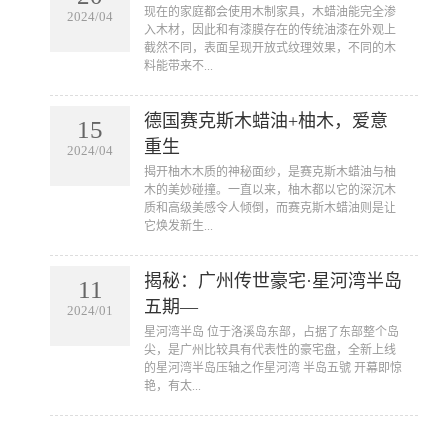
​现在的家庭都会使用木制家具，木蜡油能完全渗
2024/04
入木材，因此和有漆膜存在的传统油漆在外观上
截然不同，表面呈现开放式纹理效果，不同的木
料能带来不...
德国赛克斯木蜡油+柚木，爱意
15
重生
2024/04
​揭开柚木木质的神秘面纱，是赛克斯木蜡油与柚
木的美妙碰撞。一直以来，柚木都以它的深沉木
质和高级美感令人倾倒，而赛克斯木蜡油则是让
它焕发新生...
揭秘：广州传世豪宅·星河湾半岛
11
五期—
2024/01
​星河湾半岛 位于洛溪岛东部，占据了东部整个岛
尖，是广州比较具有代表性的豪宅盘，全新上线
的星河湾半岛压轴之作星河湾 半岛五號 开幕即惊
艳，有太...