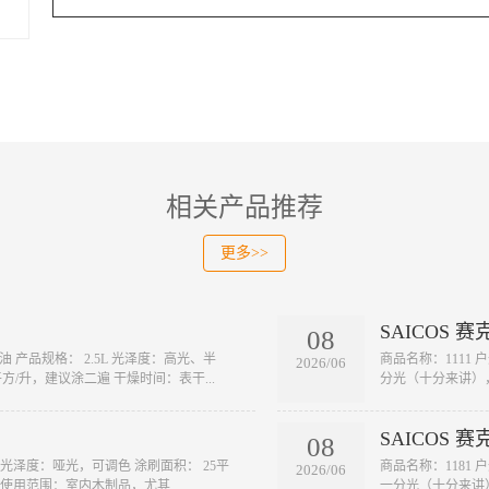
相关产品推荐
更多>>
SAICOS 
08
透明面油 产品规格： 2.5L 光泽度：高光、半
​商品名称：1111
2026/06
方/升，建议涂二遍 干燥时间：表干...
分光（十分来讲），
SAICOS 
08
.5L 光泽度：哑光，可调色 涂刷面积： 25平
​商品名称：1181
2026/06
 使用范围：室内木制品，尤其...
一分光（十分来讲）