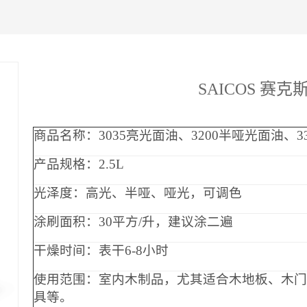
SAICOS 赛克
商品名称：
3035亮光面油、3200半哑光
面油、3
产品规格：
2.5L
光泽度：高光、半哑、哑光，可调色
涂刷面积：
30平方/升，建议涂二遍
干燥时间：表干
6-8小时
使用范围：室内木制品，尤其适合木地板、木门
具等。