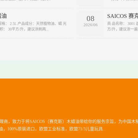
蜡油
SAICOS 
08
规格： 2.5L 产品成分：天然植物油、蜡 光
​商 品名称： 300
2026/06
 30平方/升，建议涂刷两...
方/升，建议涂一遍 
商，致力于将SAICOS（赛克斯）木蜡油带给你的服务宗旨，为中国木
，100%原装进口，欧盟工业标准，欧盟71/3儿童玩具...