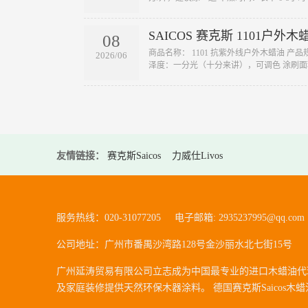
SAICOS 赛克斯 1101户外木
08
​商品名称： 1101 抗紫外线户外木蜡油 产品
2026/06
泽度：一分光（十分来讲），可调色 涂刷面积：
友情链接：
赛克斯Saicos
力威仕Livos
服务热线：020-31077205 电子邮箱: 2935237995@qq.com
公司地址：广州市番禺沙湾路128号金沙丽水北七街15号
广州延涛贸易有限公司立志成为中国最专业的进口木蜡油代理
及家庭装修提供天然环保木器涂料。 德国赛克斯Saicos木蜡油